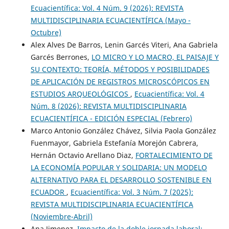
Ecuacientífica: Vol. 4 Núm. 9 (2026): REVISTA
MULTIDISCIPLINARIA ECUACIENTÍFICA (Mayo -
Octubre)
Alex Alves De Barros, Lenin Garcés Viteri, Ana Gabriela
Garcés Berrones,
LO MICRO Y LO MACRO, EL PAISAJE Y
SU CONTEXTO: TEORÍA, MÉTODOS Y POSIBILIDADES
DE APLICACIÓN DE REGISTROS MICROSCÓPICOS EN
ESTUDIOS ARQUEOLÓGICOS
,
Ecuacientífica: Vol. 4
Núm. 8 (2026): REVISTA MULTIDISCIPLINARIA
ECUACIENTÍFICA - EDICIÓN ESPECIAL (Febrero)
Marco Antonio González Chávez, Silvia Paola González
Fuenmayor, Gabriela Estefanía Morejón Cabrera,
Hernán Octavio Arellano Diaz,
FORTALECIMIENTO DE
LA ECONOMÍA POPULAR Y SOLIDARIA: UN MODELO
ALTERNATIVO PARA EL DESARROLLO SOSTENIBLE EN
ECUADOR
,
Ecuacientífica: Vol. 3 Núm. 7 (2025):
REVISTA MULTIDISCIPLINARIA ECUACIENTÍFICA
(Noviembre-Abril)
Ana Jimenez,
Impacto de la doble jornada laboral: