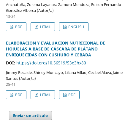
Anchatuña, Zulema Layanara Zamora Mendoza, Edison Fernando
González Alberca (Autor/a)
13-24
PDF
HTML
ENGLISH
ELABORACIÓN Y EVALUACIÓN NUTRICIONAL DE
HOJUELAS A BASE DE CÁSCARA DE PLÁTANO
ENRIQUECIDAS CON CUSHURO Y CEBADA
DOI:
https://doi.org/10.56519/53e3hx80
Jimmy Recalde, Shirley Moncayo, Liliana Villao, Cecibel Alava, Jaime
Santos (Autor/a)
25-41
PDF
HTML
PDF
Enviar un artículo