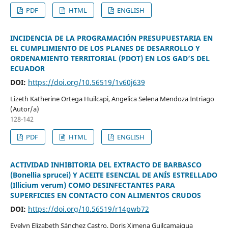
PDF
HTML
ENGLISH
INCIDENCIA DE LA PROGRAMACIÓN PRESUPUESTARIA EN
EL CUMPLIMIENTO DE LOS PLANES DE DESARROLLO Y
ORDENAMIENTO TERRITORIAL (PDOT) EN LOS GAD’S DEL
ECUADOR
DOI:
https://doi.org/10.56519/1v60j639
Lizeth Katherine Ortega Huilcapi, Angelica Selena Mendoza Intriago
(Autor/a)
128-142
PDF
HTML
ENGLISH
ACTIVIDAD INHIBITORIA DEL EXTRACTO DE BARBASCO
(Bonellia sprucei) Y ACEITE ESENCIAL DE ANÍS ESTRELLADO
(Illicium verum) COMO DESINFECTANTES PARA
SUPERFICIES EN CONTACTO CON ALIMENTOS CRUDOS
DOI:
https://doi.org/10.56519/r14pwb72
Evelyn Elizabeth Sánchez Castro, Doris Ximena Guilcamaigua