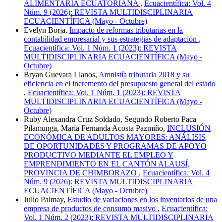
ALIMENTARIA ECUATORIANA
,
Ecuacientífica: Vol. 4
Núm. 9 (2026): REVISTA MULTIDISCIPLINARIA
ECUACIENTÍFICA (Mayo - Octubre)
Evelyn Borja,
Impacto de reformas tributarias en la
contabilidad empresarial y sus estrategias de adaptación
,
Ecuacientífica: Vol. 1 Núm. 1 (2023): REVISTA
MULTIDISCIPLINARIA ECUACIENTÍFICA (Mayo -
Octubre)
Bryan Guevara Llanos,
Amnistía tributaria 2018 y su
eficiencia en el incremento del presupuesto general del estado
,
Ecuacientífica: Vol. 1 Núm. 1 (2023): REVISTA
MULTIDISCIPLINARIA ECUACIENTÍFICA (Mayo -
Octubre)
Ruby Alexandra Cruz Soldado, Segundo Roberto Paca
Pilamunga, Maria Fernanda Acosta Pazmiño,
INCLUSIÓN
ECONÓMICA DE ADULTOS MAYORES: ANÁLISIS
DE OPORTUNIDADES Y PROGRAMAS DE APOYO
PRODUCTIVO MEDIANTE EL EMPLEO Y
EMPRENDIMIENTO EN EL CANTÓN ALAUSÍ,
PROVINCIA DE CHIMBORAZO
,
Ecuacientífica: Vol. 4
Núm. 9 (2026): REVISTA MULTIDISCIPLINARIA
ECUACIENTÍFICA (Mayo - Octubre)
Julio Palmay,
Estudio de variaciones en los inventarios de una
empresa de productos de consumo masivo
,
Ecuacientífica:
Vol. 1 Núm. 2 (2023): REVISTA MULTIDISCIPLINARIA