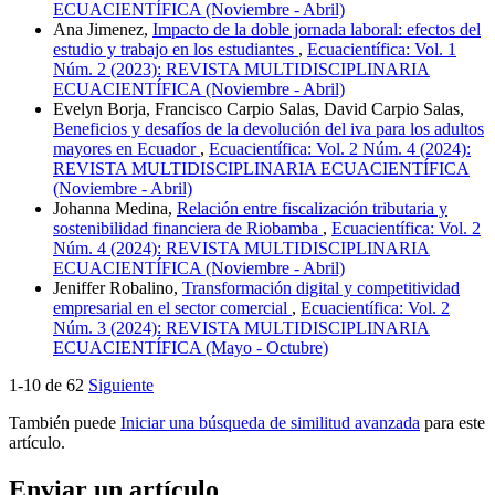
ECUACIENTÍFICA (Noviembre - Abril)
Ana Jimenez,
Impacto de la doble jornada laboral: efectos del
estudio y trabajo en los estudiantes
,
Ecuacientífica: Vol. 1
Núm. 2 (2023): REVISTA MULTIDISCIPLINARIA
ECUACIENTÍFICA (Noviembre - Abril)
Evelyn Borja, Francisco Carpio Salas, David Carpio Salas,
Beneficios y desafíos de la devolución del iva para los adultos
mayores en Ecuador
,
Ecuacientífica: Vol. 2 Núm. 4 (2024):
REVISTA MULTIDISCIPLINARIA ECUACIENTÍFICA
(Noviembre - Abril)
Johanna Medina,
Relación entre fiscalización tributaria y
sostenibilidad financiera de Riobamba
,
Ecuacientífica: Vol. 2
Núm. 4 (2024): REVISTA MULTIDISCIPLINARIA
ECUACIENTÍFICA (Noviembre - Abril)
Jeniffer Robalino,
Transformación digital y competitividad
empresarial en el sector comercial
,
Ecuacientífica: Vol. 2
Núm. 3 (2024): REVISTA MULTIDISCIPLINARIA
ECUACIENTÍFICA (Mayo - Octubre)
1-10 de 62
Siguiente
También puede
Iniciar una búsqueda de similitud avanzada
para este
artículo.
Enviar un artículo