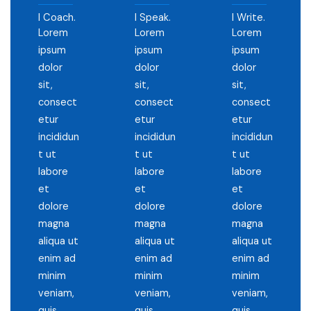
I Coach.
I Speak.
I Write.
Lorem
Lorem
Lorem
ipsum
ipsum
ipsum
dolor
dolor
dolor
sit,
sit,
sit,
consect
consect
consect
etur
etur
etur
incididun
incididun
incididun
t ut
t ut
t ut
labore
labore
labore
et
et
et
dolore
dolore
dolore
magna
magna
magna
aliqua ut
aliqua ut
aliqua ut
enim ad
enim ad
enim ad
minim
minim
minim
veniam,
veniam,
veniam,
quis
quis
quis