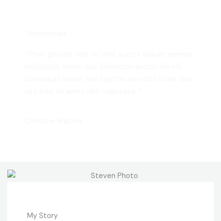
Testimonials
“ Proin gravida nibh vel velit auctor aliquet aenean
sollicitudin, lorem quis bibendum auctor nisi elit
consequat ipsum, nec sagittis sem nibh id elit duis
sed odio sit amet nibh vulputate. ”
Christine Walters
My Story