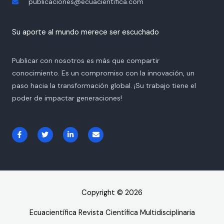
publicaciones@ecuacientifica.com
Su aporte al mundo merece ser escuchado
Publicar con nosotros es más que compartir
conocimiento. Es un compromiso con la innovación, un
paso hacia la transformación global. ¡Su trabajo tiene el
poder de impactar generaciones!
F
T
L
E
a
w
i
n
c
i
n
v
e
t
k
e
b
t
e
l
o
e
d
o
o
r
i
p
k
n
e
-
-
Copyright © 2026
f
i
n
Ecuacientífica Revista Científica Multidisciplinaria